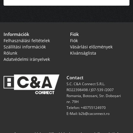
Információk
Fiók
Felhasználási feltételek
Fiók
Szállítási információk
Vásárlási előzmények
Rólunk
Kívánságlista
Adatvédelmi irányelvek
Contact
S.C. C&A Connect S.R.L.
RO22398498 / J07-539 /2007
Romania, Botosani, Str. Doboșari
nr. 79H
Telefon:
+40755124970
E-Mail:
b2b@caconnect.ro