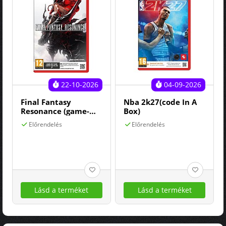
22-10-2026
04-09-2026
Final Fantasy
Nba 2k27(code In A
Resonance (game-
Box)
key Card)
Előrendelés
Előrendelés
Lásd a terméket
Lásd a terméket