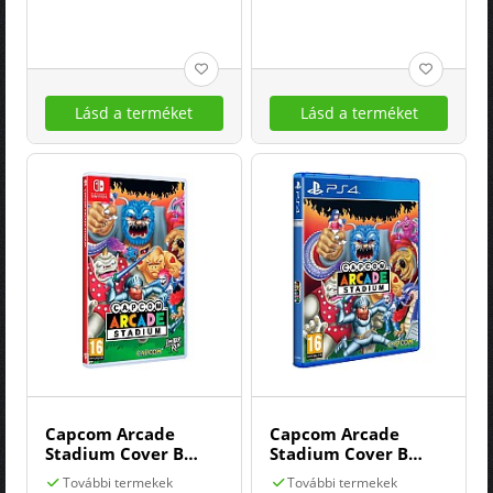
Derpy
Boys
Lásd a terméket
Lásd a terméket
Capcom Arcade
Capcom Arcade
Stadium Cover B
Stadium Cover B
Ghouls'n Ghosts
(ghouls'n Ghosts)
További termekek
További termekek