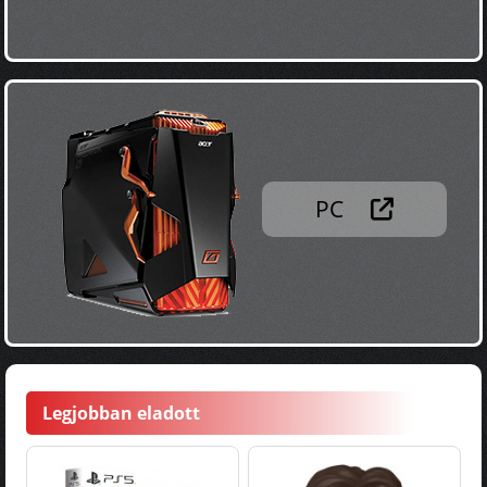
PC
Legjobban eladott