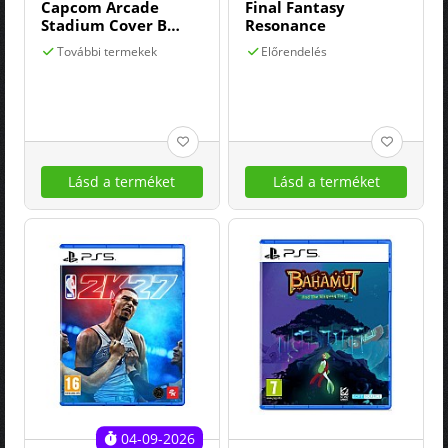
Capcom Arcade
Final Fantasy
Stadium Cover B
Resonance
(ghouls'n Ghosts)
További termekek
Előrendelés
Lásd a terméket
Lásd a terméket
04-09-2026