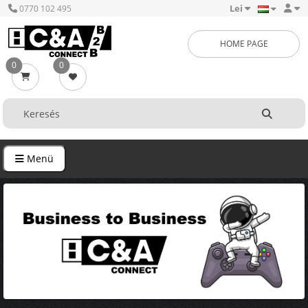
Lei
0770 102 495
HOME PAGE
0
0
Menü