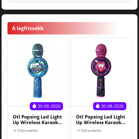
A legfrissebb
30-08-2026
30-08-2026
Otl Popsing Led Light
Otl Popsing Led Light
Up Wireless Karaoke
Up Wireless Karaoke
Microphone Kpop
Microphone Kpop
Előrendelés
Előrendelés
Demon Hunters
Demon Hunters Saja