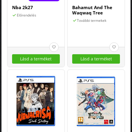
Nba 2k27
Bahamut And The
Waqwaq Tree
Előrendelés
További termekek
Lásd a terméket
Lásd a terméket